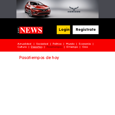
Login
Regístrate
Actualidad | Sociedad | Política | Mundo | Economía |
Cultura |
Deportes
|
Pasatiempos
| El tiempo | Ocio
Pasatiempos de hoy